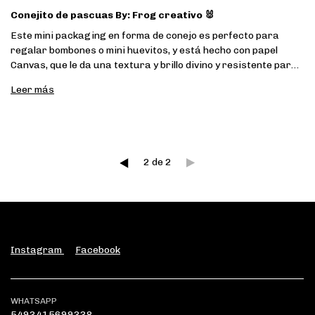
Conejito de pascuas By: Frog creativo 🐰
Este mini packaging en forma de conejo es perfecto para
regalar bombones o mini huevitos, y está hecho con papel
Canvas, que le da una textura y brillo divino y resistente para
que quede impecable 🥰♥
Leer más
2
de
2
Instagram
Facebook
WHATSAPP
5493415699338